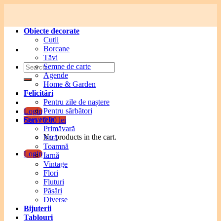
Skip
to
content
Obiecte decorate
Cutii
Borcane
Tăvi
Search
Semne de carte
for:
Agende
Home & Garden
Felicitări
Pentru zile de naștere
Pentru sărbători
Login
Șervețele
Cart /
0.00
lei
Primăvară
No products in the cart.
Vară
Toamnă
Login
Iarnă
Vintage
Flori
Fluturi
Păsări
Diverse
Bijuterii
Tablouri