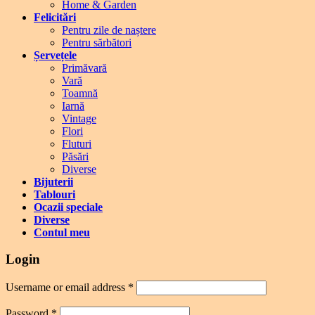
Home & Garden
Felicitări
Pentru zile de naștere
Pentru sărbători
Șervețele
Primăvară
Vară
Toamnă
Iarnă
Vintage
Flori
Fluturi
Păsări
Diverse
Bijuterii
Tablouri
Ocazii speciale
Diverse
Contul meu
Login
Username or email address
*
Password
*