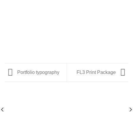
Portfolio typography
FL3 Print Package