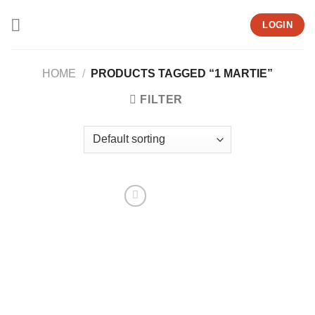
Skip
LOGIN
to
content
HOME
/
PRODUCTS TAGGED “1 MARTIE”
FILTER
Add to
wishlist