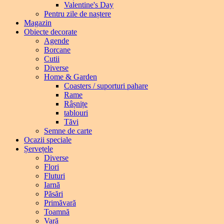
Valentine's Day
Pentru zile de naștere
Magazin
Obiecte decorate
Agende
Borcane
Cutii
Diverse
Home & Garden
Coasters / suporturi pahare
Rame
Râșnițe
tablouri
Tăvi
Semne de carte
Ocazii speciale
Șervețele
Diverse
Flori
Fluturi
Iarnă
Păsări
Primăvară
Toamnă
Vară