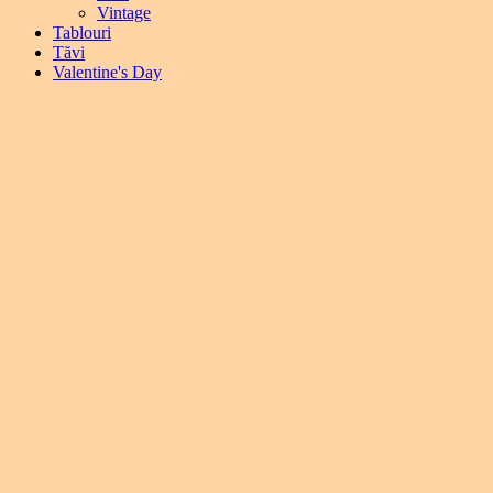
Vintage
Tablouri
Tăvi
Valentine's Day