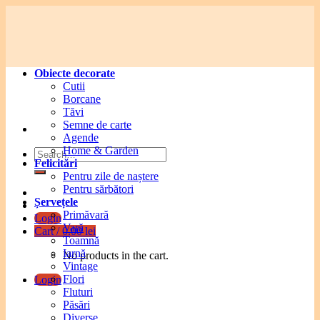
Skip
to
content
Obiecte decorate
Cutii
Borcane
Tăvi
Semne de carte
Agende
Home & Garden
Search
Felicitări
for:
Pentru zile de naștere
Pentru sărbători
Șervețele
Primăvară
Login
Vară
Cart /
0.00
lei
Toamnă
Iarnă
No products in the cart.
Vintage
Flori
Login
Fluturi
Păsări
Diverse