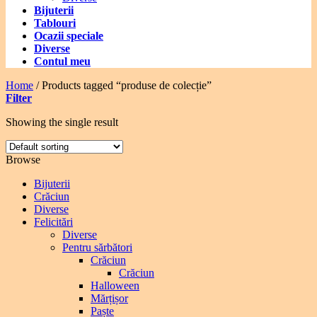
Bijuterii
Tablouri
Ocazii speciale
Diverse
Contul meu
Home
/
Products tagged “produse de colecție”
Filter
Showing the single result
Browse
Bijuterii
Crăciun
Diverse
Felicitări
Diverse
Pentru sărbători
Crăciun
Crăciun
Halloween
Mărțișor
Paște