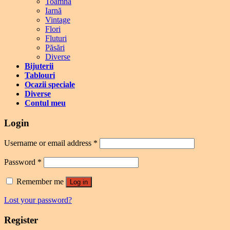
Toamnă
Iarnă
Vintage
Flori
Fluturi
Păsări
Diverse
Bijuterii
Tablouri
Ocazii speciale
Diverse
Contul meu
Login
Username or email address
*
Password
*
Remember me
Log in
Lost your password?
Register