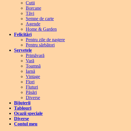
Cutii
Borcane
Tăvi
Semne de carte
Agende
Home & Garden
Felicitări
Pentru zile de naștere
Pentru sărbători
Șervețele
Primăvară
Vară
Toamnă
Iarnă
Vintage
Flori
Fluturi
Păsări
Diverse
Bijuterii
Tablouri
Ocazii speciale
Diverse
Contul meu