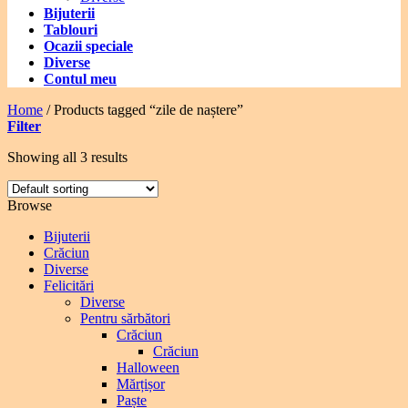
Bijuterii
Tablouri
Ocazii speciale
Diverse
Contul meu
Home
/
Products tagged “zile de naștere”
Filter
Showing all 3 results
Browse
Bijuterii
Crăciun
Diverse
Felicitări
Diverse
Pentru sărbători
Crăciun
Crăciun
Halloween
Mărțișor
Paște