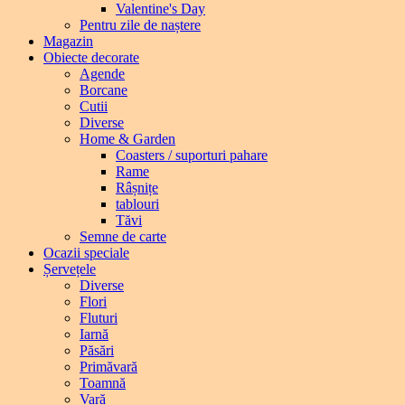
Valentine's Day
Pentru zile de naștere
Magazin
Obiecte decorate
Agende
Borcane
Cutii
Diverse
Home & Garden
Coasters / suporturi pahare
Rame
Râșnițe
tablouri
Tăvi
Semne de carte
Ocazii speciale
Șervețele
Diverse
Flori
Fluturi
Iarnă
Păsări
Primăvară
Toamnă
Vară