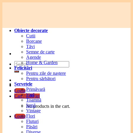
Skip
to
content
Obiecte decorate
Cutii
Borcane
Tăvi
Semne de carte
Agende
Home & Garden
Search
Felicitări
for:
Pentru zile de naștere
Pentru sărbători
Șervețele
Primăvară
Login
Vară
Cart /
0.00
lei
Toamnă
Iarnă
No products in the cart.
Vintage
Flori
Login
Fluturi
Păsări
Diverse