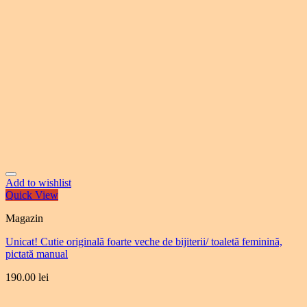
Add to wishlist
Quick View
Magazin
Unicat! Cutie originală foarte veche de bijiterii/ toaletă feminină,
pictată manual
190.00
lei