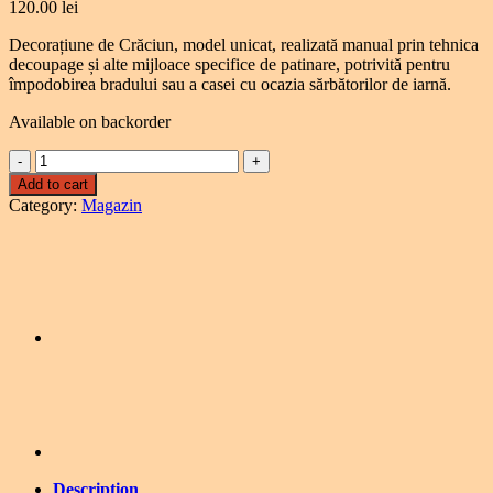
120.00
lei
Decorațiune de Crăciun, model unicat, realizată manual prin tehnica
decoupage și alte mijloace specifice de patinare, potrivită pentru
împodobirea bradului sau a casei cu ocazia sărbătorilor de iarnă.
Available on backorder
Emerald
Heart
Add to cart
quantity
Category:
Magazin
Description