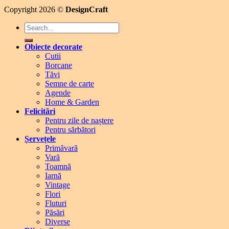
Copyright 2026 ©
DesignCraft
Search
for:
Obiecte decorate
Cutii
Borcane
Tăvi
Semne de carte
Agende
Home & Garden
Felicitări
Pentru zile de naștere
Pentru sărbători
Șervețele
Primăvară
Vară
Toamnă
Iarnă
Vintage
Flori
Fluturi
Păsări
Diverse