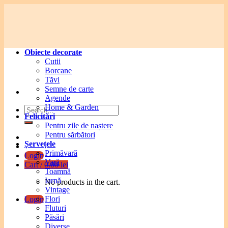
Skip
to
content
Obiecte decorate
Cutii
Borcane
Tăvi
Semne de carte
Agende
Home & Garden
Search
Felicitări
for:
Pentru zile de naștere
Pentru sărbători
Șervețele
Primăvară
Login
Vară
Cart /
0.00
lei
Toamnă
Iarnă
No products in the cart.
Vintage
Flori
Login
Fluturi
Păsări
Diverse