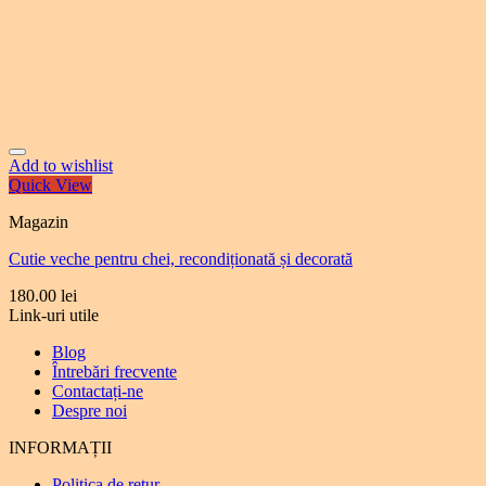
Add to wishlist
Quick View
Magazin
Cutie veche pentru chei, recondiționată și decorată
180.00
lei
Link-uri utile
Blog
Întrebări frecvente
Contactați-ne
Despre noi
INFORMAȚII
Politica de retur