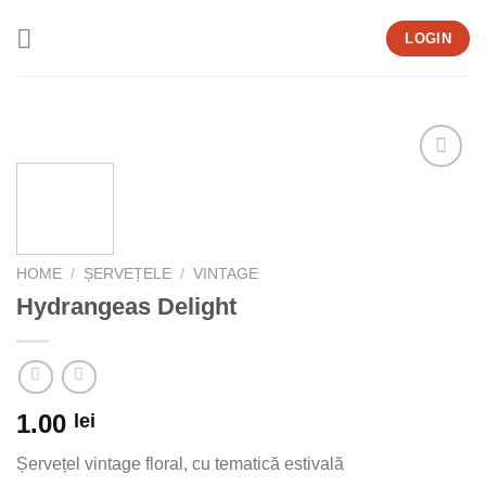
Skip
LOGIN
to
content
Add to
wishlist
HOME
/
ȘERVEȚELE
/
VINTAGE
Hydrangeas Delight
1.00
lei
Șervețel vintage floral, cu tematică estivală