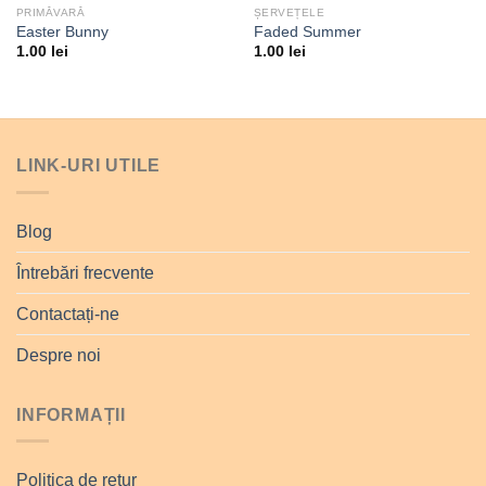
PRIMĂVARĂ
ȘERVEȚELE
Easter Bunny
Faded Summer
1.00
lei
1.00
lei
LINK-URI UTILE
Blog
Întrebări frecvente
Contactați-ne
Despre noi
INFORMAȚII
Politica de retur