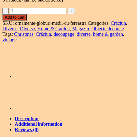
Ornamente
Lace
Add to cart
Christmas
SKU:
ornamente-globuri-medii-cu-fereastra
Categories:
Crăciun
,
Baubles
Diverse
,
Diverse
,
Home & Garden
,
Magazin
,
Obiecte decorate
quantity
Tags:
Christmas
,
Crăciun
,
decoupage
,
diverse
,
home & garden
,
vintage
Description
Additional information
Reviews (0)