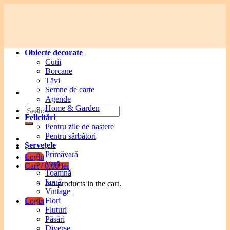
Skip
to
content
Obiecte decorate
Cutii
Borcane
Tăvi
Semne de carte
Agende
Home & Garden
Search
Felicitări
for:
Pentru zile de naștere
Pentru sărbători
Șervețele
Primăvară
Login
Vară
Cart /
0.00
lei
Toamnă
Iarnă
No products in the cart.
Vintage
Flori
Login
Fluturi
Păsări
Diverse