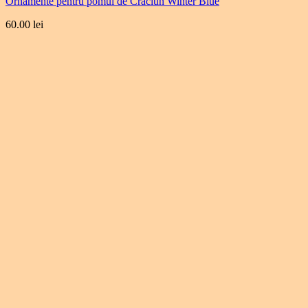
Ornamente pentru pomul de Crăciun Winter Blue
60.00
lei