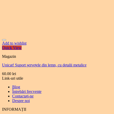
Add to wishlist
Quick View
Magazin
Unicat! Suport șervețele din lemn, cu detalii metalice
60.00
lei
Link-uri utile
Blog
Întrebări frecvente
Contactați-ne
Despre noi
INFORMAȚII