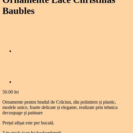
Baubles
50.00
lei
Ornamente pentru bradul de Crăciun, din polistiren și plastic,
modele unice, foarte delicate și elegante, realizate prin tehnica
decoupage și patinare
Prețul afișat este per bucată.
3 in stock (can be backordered)