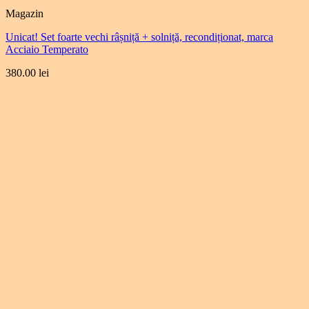
Magazin
Unicat! Set foarte vechi râșniță + solniță, recondiționat, marca
Acciaio Temperato
380.00
lei