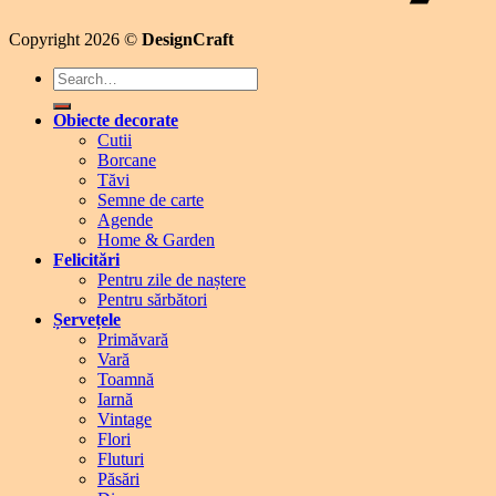
Copyright 2026 ©
DesignCraft
Search
for:
Obiecte decorate
Cutii
Borcane
Tăvi
Semne de carte
Agende
Home & Garden
Felicitări
Pentru zile de naștere
Pentru sărbători
Șervețele
Primăvară
Vară
Toamnă
Iarnă
Vintage
Flori
Fluturi
Păsări