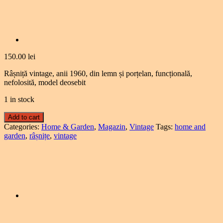
150.00
lei
Râșniță vintage, anii 1960, din lemn și porțelan, funcțională,
nefolosită, model deosebit
1 in stock
Add to cart
Categories:
Home & Garden
,
Magazin
,
Vintage
Tags:
home and
garden
,
râșnițe
,
vintage