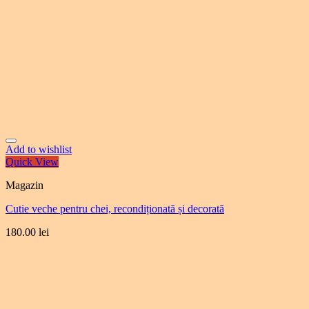
Add to wishlist
Quick View
Magazin
Cutie veche pentru chei, recondiționată și decorată
180.00
lei