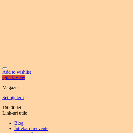
Add to wishlist
Quick View
Magazin
Set bijuterii
160.00
lei
Link-uri utile
Blog
Întrebări frecvente