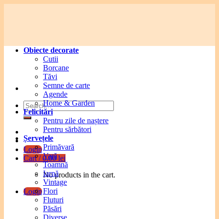
Skip
to
content
Obiecte decorate
Cutii
Borcane
Tăvi
Semne de carte
Agende
Home & Garden
Search
Felicitări
for:
Pentru zile de naștere
Pentru sărbători
Șervețele
Primăvară
Login
Vară
Cart /
0.00
lei
Toamnă
Iarnă
No products in the cart.
Vintage
Flori
Login
Fluturi
Păsări
Diverse