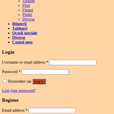
Vintage
Flori
Fluturi
Păsări
Diverse
Bijuterii
Tablouri
Ocazii speciale
Diverse
Contul meu
Login
Username or email address
*
Password
*
Remember me
Log in
Lost your password?
Register
Email address
*