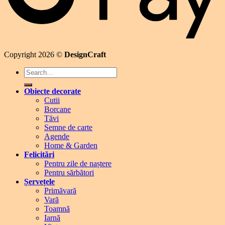
Copyright 2026 ©
DesignCraft
Search
for:
Obiecte decorate
Cutii
Borcane
Tăvi
Semne de carte
Agende
Home & Garden
Felicitări
Pentru zile de naștere
Pentru sărbători
Șervețele
Primăvară
Vară
Toamnă
Iarnă