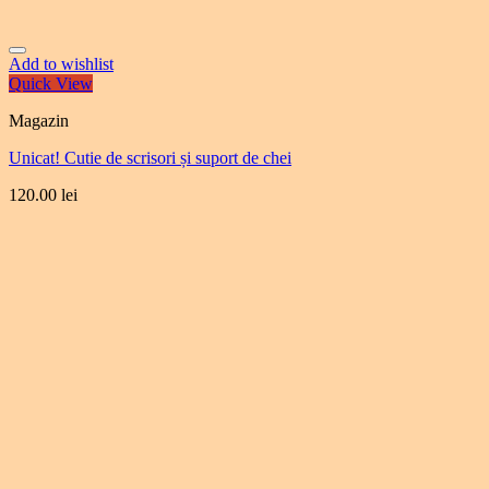
Add to wishlist
Quick View
Magazin
Unicat! Cutie de scrisori și suport de chei
120.00
lei