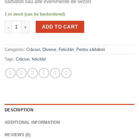
sărbători sau alte evenimente de sezon
1 in stock (can be backordered)
Felicitare pentru sărbătorile de iarnă quantity
ADD TO CART
Categories:
Crăciun
,
Diverse
,
Felicitări
,
Pentru sărbători
Tags:
Crăciun
,
felicitări
DESCRIPTION
ADDITIONAL INFORMATION
REVIEWS (0)