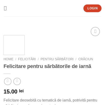
Skip
LOGIN
to
content
Add to
wishlist
HOME
/
FELICITĂRI
/
PENTRU SĂRBĂTORI
/
CRĂCIUN
Felicitare pentru sărbătorile de iarnă
15.00
lei
Felicitare deosebită cu tematică de iarnă, potrivită pentru