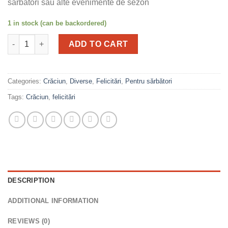
sărbători sau alte evenimente de sezon
1 in stock (can be backordered)
Felicitare de iarnă quantity
ADD TO CART
Categories:
Crăciun
,
Diverse
,
Felicitări
,
Pentru sărbători
Tags:
Crăciun
,
felicitări
DESCRIPTION
ADDITIONAL INFORMATION
REVIEWS (0)