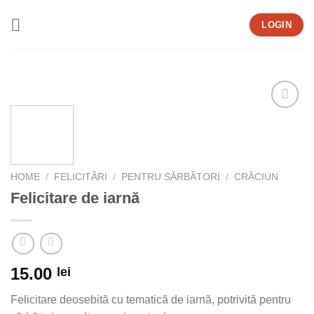
Skip
LOGIN
to
content
Add to
wishlist
HOME
/
FELICITĂRI
/
PENTRU SĂRBĂTORI
/
CRĂCIUN
Felicitare de iarnă
15.00
lei
Felicitare deosebită cu tematică de iarnă, potrivită pentru