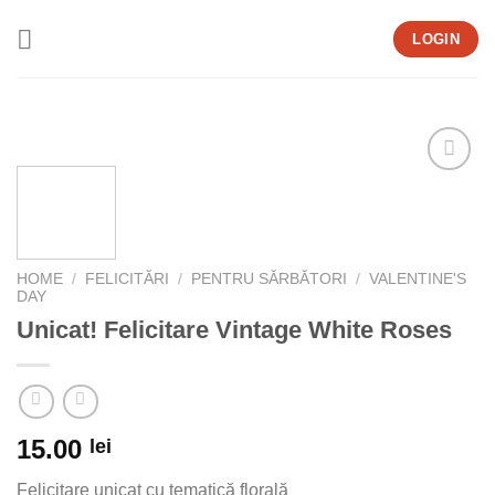
Skip
LOGIN
to
content
Add to
wishlist
HOME
/
FELICITĂRI
/
PENTRU SĂRBĂTORI
/
VALENTINE'S
DAY
Unicat! Felicitare Vintage White Roses
15.00
lei
Felicitare unicat cu tematică florală