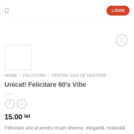
Skip
LOGIN
to
content
Add to
wishlist
HOME
/
FELICITĂRI
/
PENTRU ZILE DE NAȘTERE
Unicat! Felicitare 60’s Vibe
15.00
lei
Felicitare unicat pentru ocazii diverse, elegantă, realizată